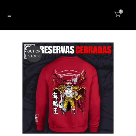
0
OUT OF
STOCK