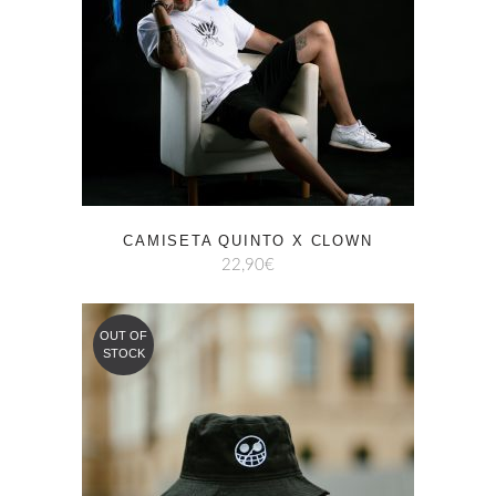
CAMISETA QUINTO X CLOWN
22,90
€
OUT OF
STOCK