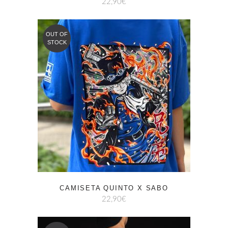
22,90
€
OUT OF
STOCK
CAMISETA QUINTO X SABO
22,90
€