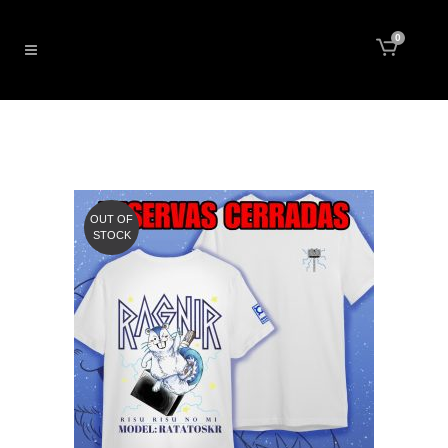
0
OUT OF
STOCK