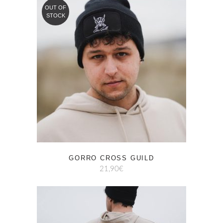
OUT OF
STOCK
GORRO CROSS GUILD
21,90
€