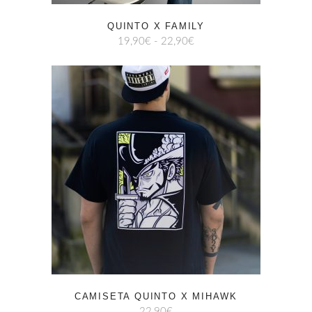
QUINTO X FAMILY
RANGO
19,90
€
-
22,90
€
DE
PRECIOS:
DESDE
19,90€
HASTA
22,90€
CAMISETA QUINTO X MIHAWK
22,90
€