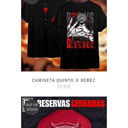
CAMISETA QUINTO X XEBEC
24,90
€
OUT OF
STOCK