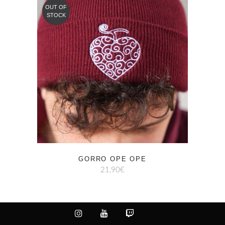
OUT OF
STOCK
GORRO OPE OPE
21,90
€