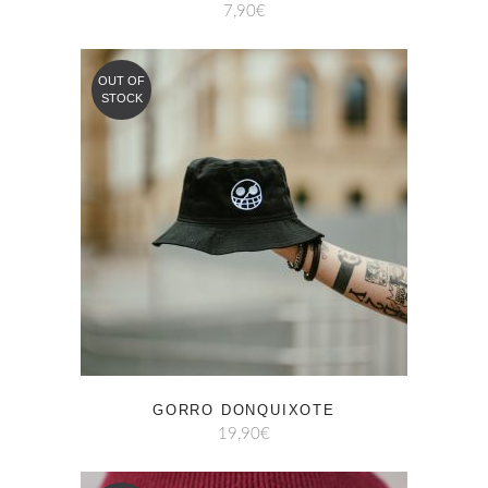
7,90
€
OUT OF
STOCK
GORRO DONQUIXOTE
19,90
€